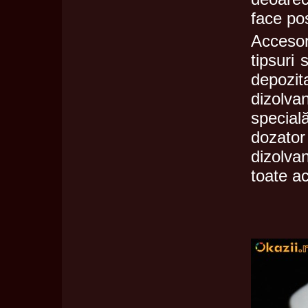
face pos
Accesor
tipsuri 
depozita
dizolva
special
dozato
dizolva
toate a